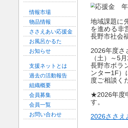
情報市場
地域課題に
物品情報
を進める非
ささえあい応援金
長野市社会
お風呂かるた
2026年度
お知らせ
（土）～5月
長野市ボラ
支援ネットとは
ンター1F
過去の活動報告
度ご相談く
組織概要
★2026
会員募集
す。
会員一覧
お問い合わせ
2026ささ