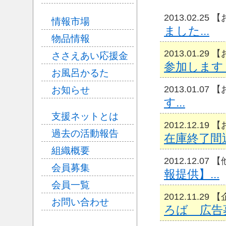
2013.02.25
情報市場
ました...
物品情報
2013.01.29
ささえあい応援金
参加します！
お風呂かるた
2013.01.07
お知らせ
す...
支援ネットとは
2012.12.1
過去の活動報告
在庫終了間近
組織概要
2012.12.07
会員募集
報提供】...
会員一覧
2012.11.29
お問い合わせ
ろば 広告募