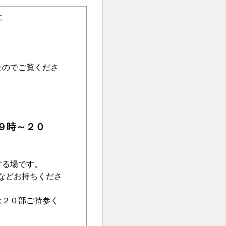
た
たのでご覧くださ
９時～２０
する場です。
などお持ちくださ
は２０部ご持参く