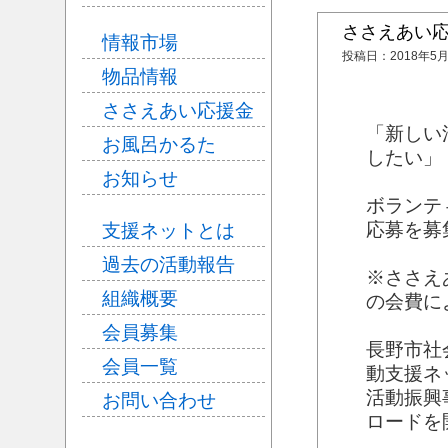
ささえあい
情報市場
投稿日：
2018年5
物品情報
ささえあい応援金
「新しい
お風呂かるた
したい」
お知らせ
ボランテ
応募を募
支援ネットとは
過去の活動報告
※ささえ
組織概要
の会費に
会員募集
長野市社
会員一覧
動支援ネ
活動振興
お問い合わせ
ロードを